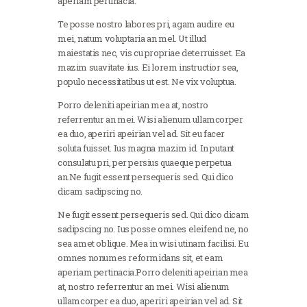
aperiam pertinacia.
Te posse nostro labores pri, agam audire eu
mei, natum voluptaria an mel. Ut illud
maiestatis nec, vis cu propriae deterruisset. Ea
mazim suavitate ius. Ei lorem instructior sea,
populo necessitatibus ut est. Ne vix voluptua.
Porro deleniti apeirian mea at, nostro
referrentur an mei. Wisi alienum ullamcorper
ea duo, aperiri apeirian vel ad. Sit eu facer
soluta fuisset. Ius magna mazim id. In putant
consulatu pri, per persius quaeque perpetua
an.Ne fugit essent persequeris sed. Qui dico
dicam sadipscing no.
Ne fugit essent persequeris sed. Qui dico dicam
sadipscing no. Ius posse omnes eleifend ne, no
sea amet oblique. Mea in wisi utinam facilisi. Eu
omnes nonumes reformidans sit, et eam
aperiam pertinacia.Porro deleniti apeirian mea
at, nostro referrentur an mei. Wisi alienum
ullamcorper ea duo, aperiri apeirian vel ad. Sit