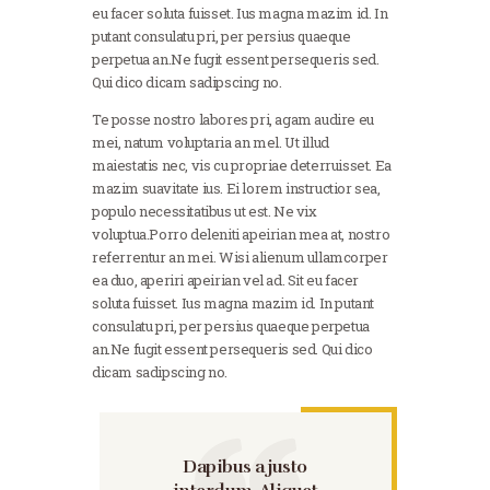
eu facer soluta fuisset. Ius magna mazim id. In
putant consulatu pri, per persius quaeque
perpetua an.Ne fugit essent persequeris sed.
Qui dico dicam sadipscing no.
Te posse nostro labores pri, agam audire eu
mei, natum voluptaria an mel. Ut illud
maiestatis nec, vis cu propriae deterruisset. Ea
mazim suavitate ius. Ei lorem instructior sea,
populo necessitatibus ut est. Ne vix
voluptua.Porro deleniti apeirian mea at, nostro
referrentur an mei. Wisi alienum ullamcorper
ea duo, aperiri apeirian vel ad. Sit eu facer
soluta fuisset. Ius magna mazim id. In putant
consulatu pri, per persius quaeque perpetua
an.Ne fugit essent persequeris sed. Qui dico
dicam sadipscing no.
Dapibus a justo