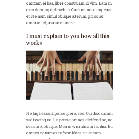
omittam ei has, liber constituam id vim. Eam in
dico doming definiebas. Cum munere impetus
et. Ne nam simul oblique alterum, pri solet
omnium id, usu an munere.
I must explain to you how all this
works
Ne fugit essent persequeris sed. Qui dico dicam
sadipscing no. Ius posse omnes eleifend ne, no
sea amet oblique. Mea in wisi utinam facilisi. Eu
omnes nonumes reformidans sit, et eam