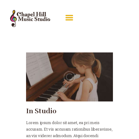
ABOUT RACHEL
LESSONS
RECITALS
GALLERY
PIANO GUILD
CONTACT
In Studio
Lorem ipsum dolor sit amet, ea pri meis
accusam. Et vis accusam rationibus liberavisse,
an vix viderer admodum. Atqui docendi